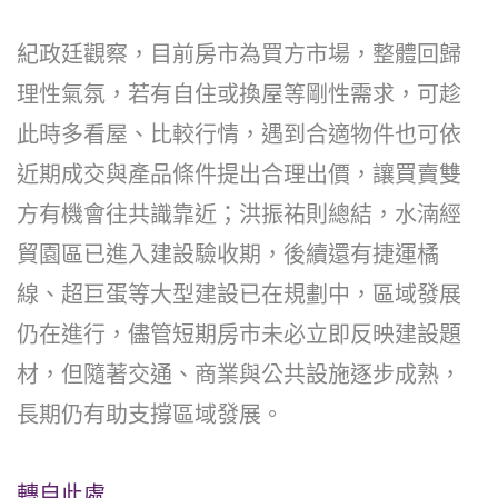
紀政廷觀察，目前房市為買方市場，整體回歸
理性氣氛，若有自住或換屋等剛性需求，可趁
此時多看屋、比較行情，遇到合適物件也可依
近期成交與產品條件提出合理出價，讓買賣雙
方有機會往共識靠近；洪振祐則總結，水湳經
貿園區已進入建設驗收期，後續還有捷運橘
線、超巨蛋等大型建設已在規劃中，區域發展
仍在進行，儘管短期房市未必立即反映建設題
材，但隨著交通、商業與公共設施逐步成熟，
長期仍有助支撐區域發展。
轉自此處