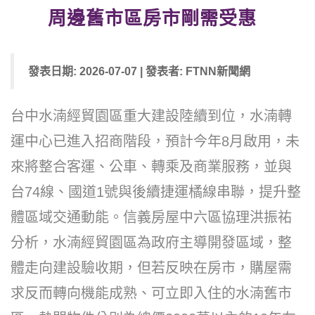
周邊舊市區房市剛需受惠
發表日期: 2026-07-07 | 發表者: FTNN新聞網
台中水湳經貿園區重大建設陸續到位，水湳轉
運中心已進入招商階段，預計今年8月啟用，未
來將整合客運、公車、轉乘及商業服務，並與
台74線、國道1號與後續捷運橘線串聯，提升整
體區域交通動能。信義房屋中六區協理洪振祐
分析，水湳經貿園區為政府主導開發區域，整
體走向建設驗收期，但若反映在房市，購屋需
求反而轉向機能成熟、可立即入住的水湳舊市