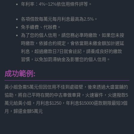
年利率：4%~12%依信用條件評等。
各項借款每萬元每月利息最高為2.5%。
免手續費、代辦費。
為了您的個人信用，請您務必準時繳款，如果您未按
時繳款，依據合約規定，會依當期未繳金額加計遲延
利息，超過繳款日7日就會註記，請養成良好的繳款
習慣，以免加罰滯納金及影響您的個人信用。
成功範例:
黃小姐急需5萬元但因信用不佳到處碰壁，後來透過大盛當舖的
協助，將自己平時在開的中古車做車貸，火速審件，火速撥款5
萬元給黃小姐，月利息$1250，年利息$15000還款期限最短3個
月，歸還金額5萬元