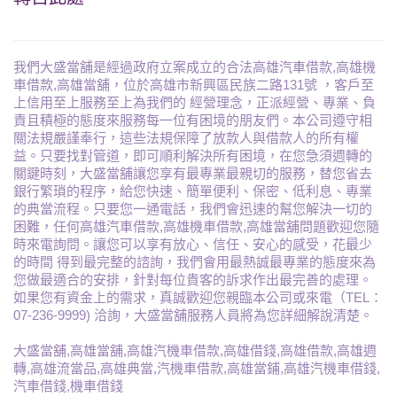
我們大盛當舖是經過政府立案成立的合法高雄汽車借款,高雄機
車借款,高雄當舖，位於高雄市新興區民族二路131號 ，客戶至
上信用至上服務至上為我們的 經營理念，正派經營、專業、負
責且積極的態度來服務每一位有困境的朋友們。本公司遵守相
關法規嚴謹奉行，這些法規保障了放款人與借款人的所有權
益。只要找對管道，即可順利解決所有困境，在您急須週轉的
關鍵時刻，大盛當舖讓您享有最專業最親切的服務，替您省去
銀行繁瑣的程序，給您快速、簡單便利、保密、低利息、專業
的典當流程。只要您一通電話，我們會迅速的幫您解決一切的
困難，任何高雄汽車借款,高雄機車借款,高雄當舖問題歡迎您隨
時來電詢問。讓您可以享有放心、信任、安心的感受，花最少
的時間 得到最完整的諮詢，我們會用最熱誠最專業的態度來為
您做最適合的安排，針對每位貴客的訴求作出最完善的處理。
如果您有資金上的需求，真誠歡迎您親臨本公司或來電（TEL：
07-236-9999) 洽詢，大盛當舖服務人員將為您詳細解說清楚。
大盛當舖,高雄當舖,高雄汽機車借款,高雄借錢,高雄借款,高雄週
轉,高雄流當品,高雄典當,汽機車借款,高雄當鋪,高雄汽機車借錢,
汽車借錢,機車借錢