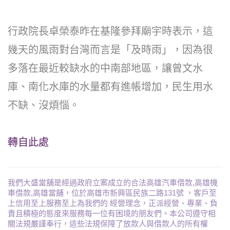
行政院長卓榮泰昨在基隆參拜廟宇時表示，這
幾天的風雨對台灣而言是「及時雨」，因為很
多落在最近較缺水的中南部地區，讓曾文水
庫、南化水庫的水量都有進帳增加，民生用水
不缺、沒煩惱。
轉自此處
我們大盛當舖是經過政府立案成立的合法高雄汽車借款,高雄機
車借款,高雄當舖，位於高雄市新興區民族二路131號 ，客戶至
上信用至上服務至上為我們的 經營理念，正派經營、專業、負
責且積極的態度來服務每一位有困境的朋友們。本公司遵守相
關法規嚴謹奉行，這些法規保障了放款人與借款人的所有權