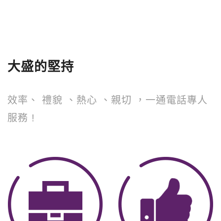
大盛的堅持
效率、 禮貌 、熱心 、親切 ，一通電話專人
服務 !