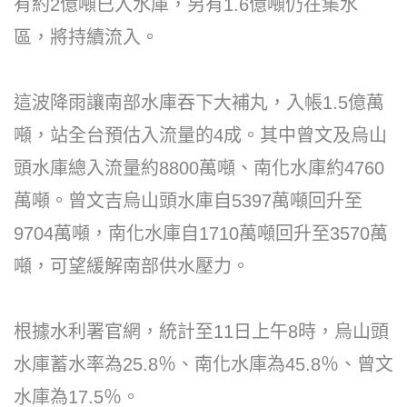
有約2億噸已入水庫，另有1.6億噸仍在集水
區，將持續流入。
這波降雨讓南部水庫吞下大補丸，入帳1.5億萬
噸，站全台預估入流量的4成。其中曾文及烏山
頭水庫總入流量約8800萬噸、南化水庫約4760
萬噸。曾文吉烏山頭水庫自5397萬噸回升至
9704萬噸，南化水庫自1710萬噸回升至3570萬
噸，可望緩解南部供水壓力。
根據水利署官網，統計至11日上午8時，烏山頭
水庫蓄水率為25.8％、南化水庫為45.8％、曾文
水庫為17.5％。