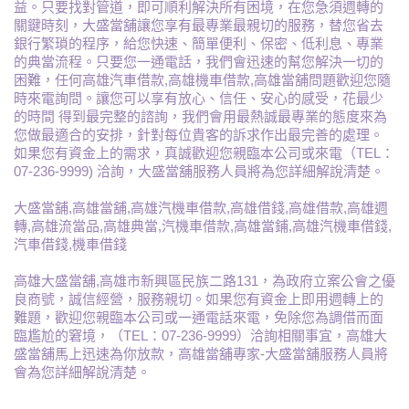
益。只要找對管道，即可順利解決所有困境，在您急須週轉的
關鍵時刻，大盛當舖讓您享有最專業最親切的服務，替您省去
銀行繁瑣的程序，給您快速、簡單便利、保密、低利息、專業
的典當流程。只要您一通電話，我們會迅速的幫您解決一切的
困難，任何高雄汽車借款,高雄機車借款,高雄當舖問題歡迎您隨
時來電詢問。讓您可以享有放心、信任、安心的感受，花最少
的時間 得到最完整的諮詢，我們會用最熱誠最專業的態度來為
您做最適合的安排，針對每位貴客的訴求作出最完善的處理。
如果您有資金上的需求，真誠歡迎您親臨本公司或來電（TEL：
07-236-9999) 洽詢，大盛當舖服務人員將為您詳細解說清楚。
大盛當舖,高雄當舖,高雄汽機車借款,高雄借錢,高雄借款,高雄週
轉,高雄流當品,高雄典當,汽機車借款,高雄當鋪,高雄汽機車借錢,
汽車借錢,機車借錢
高雄大盛當舖,高雄市新興區民族二路131，為政府立案公會之優
良商號，誠信經營，服務親切。如果您有資金上即用週轉上的
難題，歡迎您親臨本公司或一通電話來電，免除您為調借而面
臨尷尬的窘境，（TEL：07-236-9999）洽詢相關事宜，高雄大
盛當舖馬上迅速為你放款，高雄當舖專家-大盛當舖服務人員將
會為您詳細解說清楚。