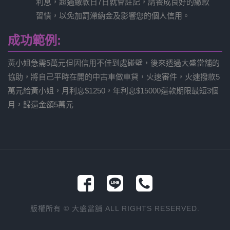
利息，超過繳款日7日就會註記，請養成良好的繳款
習慣，以免加罰滯納金及影響您的個人信用。
成功範例:
黃小姐急需5萬元但因信用不佳到處碰壁，後來透過大盛當舖的
協助，將自己平時在開的中古車做車貸，火速審件，火速撥款5
萬元給黃小姐，月利息$1250，年利息$15000還款期限最短3個
月，歸還金額5萬元
版權所有 © 大盛當舖 ALL RIGHTS RESERVED.