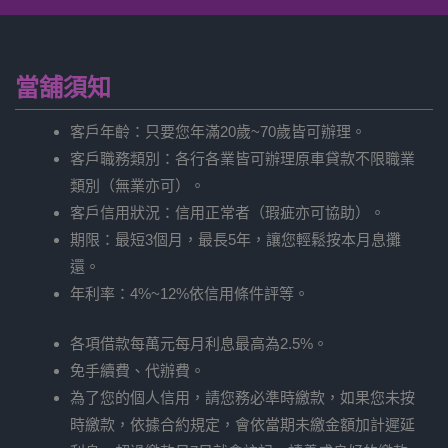
當舖須知
客戶年齡：只要您年滿20歲~70歲皆可辦理。
客戶職務類別：各行各業皆可辦理原車貸款不限職業
類別（無業亦可）。
客戶信用狀況：信用正常者（瑕疵亦可協助）。
期限：最短3個月，最長5年，讓您輕鬆按本月息攤
還。
年利率：4%~12%依信用條件評等。
各項借款每萬元每月利息最高為2.5%。
免手續費、代辦費。
為了您的個人信用，請您務必準時繳款，如果您未按
時繳款，依據合約規定，會依當期未繳金額加計遲延