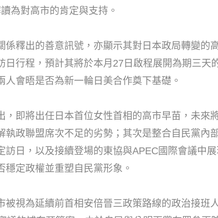
解讀為對高市的肯定與支持。
關係釋出的善意訊號，亦顯示其對日本政局轉變的
訪日行程，預計其將於本月27日啟程展開為期三天的
兩人會晤是否為新一輪日美合作奠下基礎。
出，即將出任日本首位女性首相的高市早苗，未來
解執政聯盟席次不足的劣勢；其次是整合自民黨內
定訪日，以及接續登場的東協與APEC國際會議中
否穩定政權並重塑自民黨形象。
市被視為延續前首相安倍晉三政策路線的政治接班