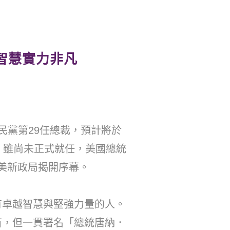
智慧實力非凡
民黨第29任總裁，預計將於
。雖尚未正式就任，美國總統
日美新政局揭開序幕。
有卓越智慧與堅強力量的人。
苗，但一貫署名「總統唐納．