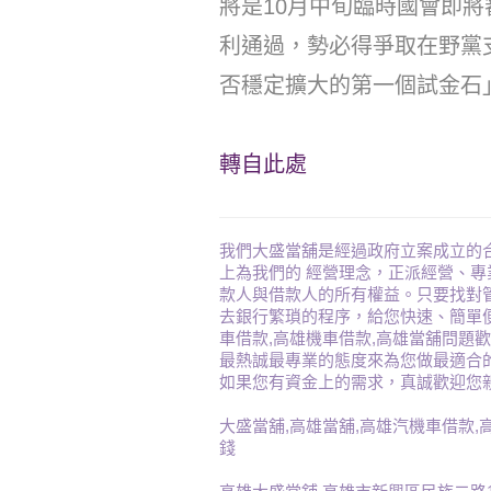
將是10月中旬臨時國會即
利通過，勢必得爭取在野黨
否穩定擴大的第一個試金石
轉自此處
我們大盛當舖是經過政府立案成立的合
上為我們的 經營理念，正派經營、
款人與借款人的所有權益。只要找對
去銀行繁瑣的程序，給您快速、簡單
車借款,高雄機車借款,高雄當舖問題
最熱誠最專業的態度來為您做最適合
如果您有資金上的需求，真誠歡迎您親臨本
大盛當舖,高雄當舖,高雄汽機車借款,
錢