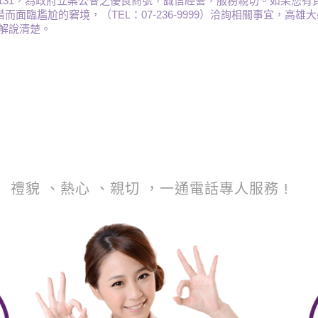
131，為政府立案公會之優良商號，誠信經營，服務親切。如果您有
面臨尷尬的窘境，（TEL：07-236-9999）洽詢相關事宜，高
解說清楚。
 禮貌 、熱心 、親切 ，一通電話專人服務 !