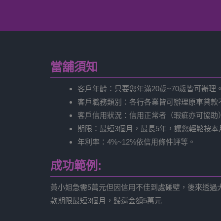
當舖須知
客戶年齡：只要您年滿20歲~70歲皆可辦理
客戶職務類別：各行各業皆可辦理原車貸款
客戶信用狀況：信用正常者（瑕疵亦可協助
期限：最短3個月，最長5年，讓您輕鬆按本
年利率：4%~12%依信用條件評等。
成功範例:
黃小姐急需5萬元但因信用不佳到處碰壁，後來透過大
款期限最短3個月，歸還金額5萬元