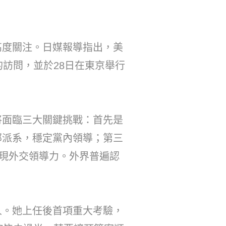
高度關注。日媒報導指出，美
訪問，並於28日在東京舉行
將面臨三大關鍵挑戰：首先是
部派系，穩定黨內領導；第三
展現外交領導力。外界普遍認
人。她上任後首項重大考驗，