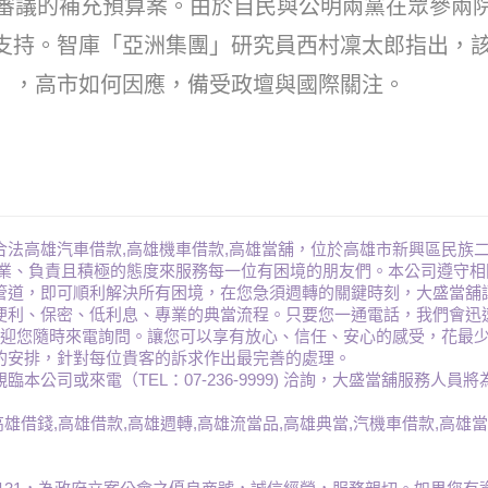
將審議的補充預算案。由於自民與公明兩黨在眾參兩
支持。智庫「亞洲集團」研究員西村凜太郎指出，
」，高市如何因應，備受政壇與國際關注。
法高雄汽車借款,高雄機車借款,高雄當舖，位於高雄市新興區民族二路
專業、負責且積極的態度來服務每一位有困境的朋友們。本公司遵守
管道，即可順利解決所有困境，在您急須週轉的關鍵時刻，大盛當舖
便利、保密、低利息、專業的典當流程。只要您一通電話，我們會迅
歡迎您隨時來電詢問。讓您可以享有放心、信任、安心的感受，花最少
的安排，針對每位貴客的訴求作出最完善的處理。
公司或來電（TEL：07-236-9999) 洽詢，大盛當舖服務人員
高雄借錢,高雄借款,高雄週轉,高雄流當品,高雄典當,汽機車借款,高雄當