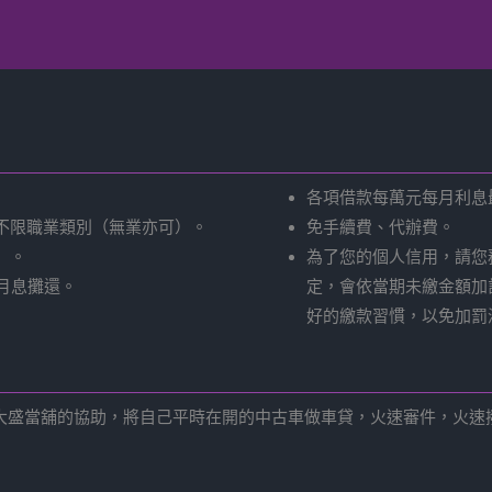
。
各項借款每萬元每月利息最
不限職業類別（無業亦可）。
免手續費、代辦費。
）。
為了您的個人信用，請您
月息攤還。
定，會依當期未繳金額加
好的繳款習慣，以免加罰
盛當舖的協助，將自己平時在開的中古車做車貸，火速審件，火速撥款5萬