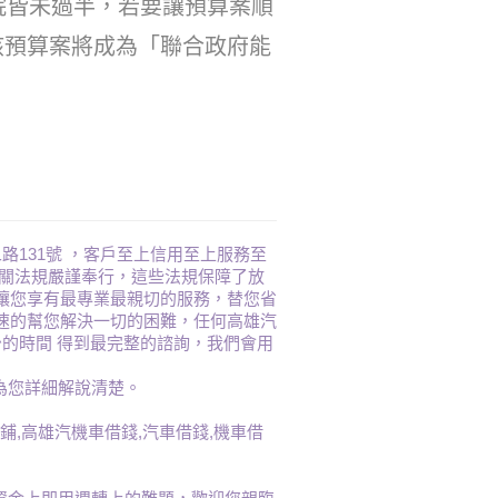
院皆未過半，若要讓預算案順
該預算案將成為「聯合政府能
131號 ，客戶至上信用至上服務至
相關法規嚴謹奉行，這些法規保障了放
讓您享有最專業最親切的服務，替您省
速的幫您解決一切的困難，任何高雄汽
的時間 得到最完整的諮詢，我們會用
將為您詳細解說清楚。
鋪,高雄汽機車借錢,汽車借錢,機車借