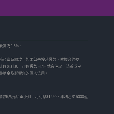
高為2.5%。
務必準時繳款，如果您未按時繳款，依據合約規
計遲延利息，超過繳款日7日就會註記，請養成良
滯納金及影響您的個人信用。
元給黃小姐，月利息$1250，年利息$15000還