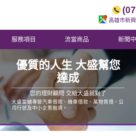
(0
高雄市新興
服務項目
流當商品
新聞
優質的人生 大盛幫您
達成
您的理財顧問 交給大盛就對了
大盛當舖專營個人小額借貸、公司、工廠、機器、
公司車等大額融資、生意人的臨時週轉金。