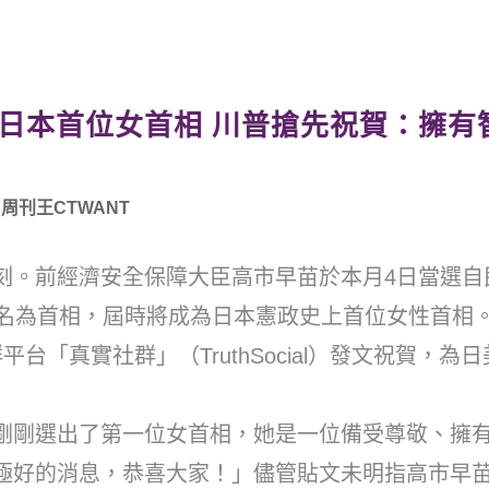
日本首位女首相 川普搶先祝賀：擁有
者: 周刊王CTWANT
刻。前經濟安全保障大臣高市早苗於本月4日當選自
指名為首相，屆時將成為日本憲政史上首位女性首相
台「真實社群」（TruthSocial）發文祝賀，為
剛剛選出了第一位女首相，她是一位備受尊敬、擁
極好的消息，恭喜大家！」儘管貼文未明指高市早