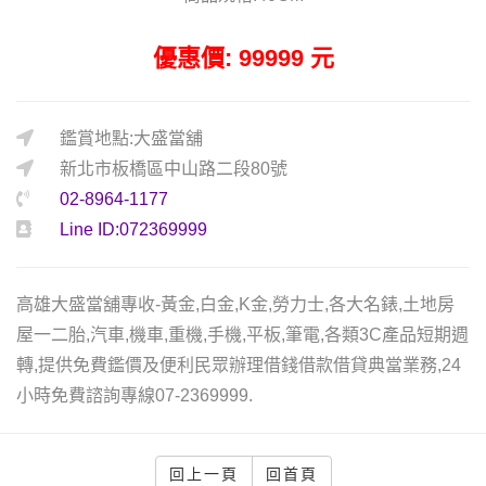
優惠價: 99999 元
鑑賞地點:大盛當舖
新北市板橋區中山路二段80號
02-8964-1177
Line ID:072369999
高雄大盛當舖專收-黃金,白金,K金,勞力士,各大名錶,土地房
屋一二胎,汽車,機車,重機,手機,平板,筆電,各類3C產品短期週
轉,提供免費鑑價及便利民眾辦理借錢借款借貸典當業務,24
小時免費諮詢專線07-2369999.
回上一頁
回首頁