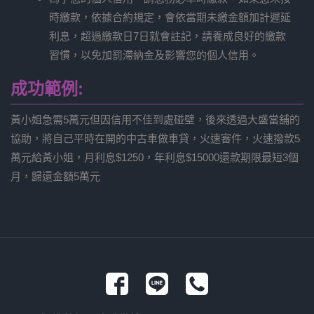
時繳款，依據合約規定，會依當期未繳金額加計遲延
利息，超過繳款日7日就會註記，請養成良好的繳款
習慣，以免加罰滯納金及影響您的個人信用。
成功範例:
黃小姐急需5萬元但因信用不佳到處碰壁，後來透過大盛當舖的
協助，將自己平時在開的中古車做車貸，火速審件，火速撥款5
萬元給黃小姐，月利息$1250，年利息$15000還款期限最短3個
月，歸還金額5萬元