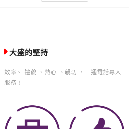
大盛的堅持
效率、 禮貌 、熱心 、親切 ，一通電話專人
服務 !