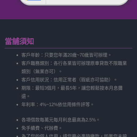
當舖須知
客戶年齡：只要您年滿20歲~70歲皆可辦理。
客戶職務類別：各行各業皆可辦理原車貸款不限職業
類別（無業亦可）。
客戶信用狀況：信用正常者（瑕疵亦可協助）。
期限：最短3個月，最長5年，讓您輕鬆按本月息攤
還。
年利率：4%~12%依信用條件評等。
各項借款每萬元每月利息最高為2.5%。
免手續費、代辦費。
為了您的個人信用，請您務必準時繳款，如果您未按