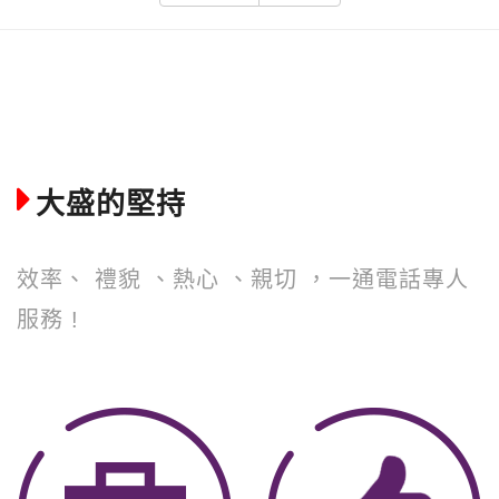
大盛的堅持
效率、 禮貌 、熱心 、親切 ，一通電話專人
服務 !