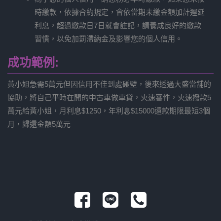
時繳款，依據合約規定，會依當期未繳金額加計遲延
利息，超過繳款日7日就會註記，請養成良好的繳款
習慣，以免加罰滯納金及影響您的個人信用。
成功範例:
黃小姐急需5萬元但因信用不佳到處碰壁，後來透過大盛當舖的
協助，將自己平時在開的中古車做車貸，火速審件，火速撥款5
萬元給黃小姐，月利息$1250，年利息$15000還款期限最短3個
月，歸還金額5萬元