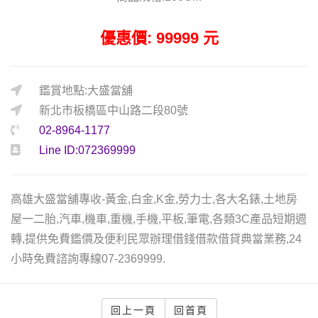
優惠價: 99999 元
鑑賞地點:大盛當舖
新北市板橋區中山路二段80號
02-8964-1177
Line ID:072369999
高雄大盛當舖專收-黃金,白金,K金,勞力士,各大名錶,土地房
屋一二胎,汽車,機車,重機,手機,平板,筆電,各類3C產品短期週
轉,提供免費鑑價及便利民眾辦理借錢借款借貸典當業務,24
小時免費諮詢專線07-2369999.
回上一頁
回首頁