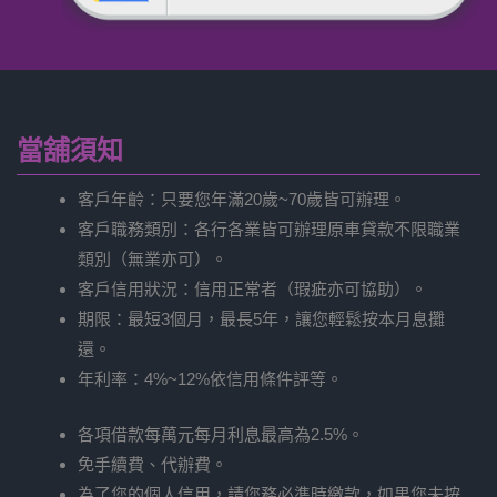
當舖須知
客戶年齡：只要您年滿20歲~70歲皆可辦理。
客戶職務類別：各行各業皆可辦理原車貸款不限職業
類別（無業亦可）。
客戶信用狀況：信用正常者（瑕疵亦可協助）。
期限：最短3個月，最長5年，讓您輕鬆按本月息攤
還。
年利率：4%~12%依信用條件評等。
各項借款每萬元每月利息最高為2.5%。
免手續費、代辦費。
為了您的個人信用，請您務必準時繳款，如果您未按