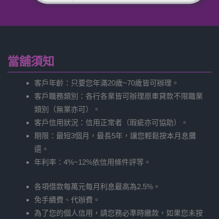
當舖須知
客戶年齡：只要您年滿20歲~70歲皆可辦理。
客戶職務類別：各行各業皆可辦理原車貸款不限職業
類別（無業亦可）。
客戶信用狀況：信用正常者（瑕疵亦可協助）。
期限：最短3個月，最長5年，讓您輕鬆按本月息攤
還。
年利率：4%~12%依信用條件評等。
各項借款每萬元每月利息最高為2.5%。
免手續費、代辦費。
為了您的個人信用，請您務必準時繳款，如果您未按