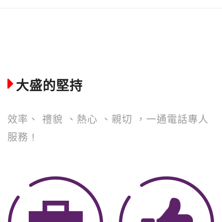
大盛的堅持
效率、 禮貌 、熱心 、親切 ，一通電話專人
服務 !