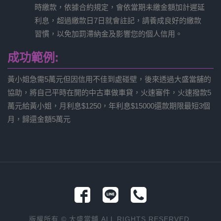
時繳款，依據合約規定，會依當期未繳金額加計遲延
利息，超過繳款日7日就會註記，請養成良好的繳款
習慣，以免加罰滯納金及影響您的個人信用。
成功範例:
黃小姐急需5萬元但因信用不佳到處碰壁，後來透過大盛當舖的
協助，將自己平時在開的中古車做車貸，火速審件，火速撥款5
萬元給黃小姐，月利息$1250，年利息$15000還款期限最短3個
月，歸還金額5萬元
版權所有 © 大盛當舖 ALL RIGHTS RESERVED.