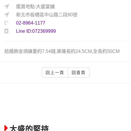
鑑賞地點:大盛當舖
新北市板橋區中山路二段80號
02-8964-1177
Line ID:072369999
結婚飾金項鍊重約7.54錢,單邊長約24.5CM,全長約50CM
回上一頁
回首頁
大盛的堅持