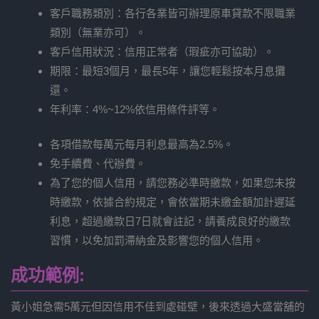
客戶職務類別：各行各業皆可辦理原車貸款不限職業
類別（無業亦可）。
客戶信用狀況：信用正常者（瑕疵亦可協助）。
期限：最短3個月，最長5年，讓您輕鬆按本月息攤
還。
年利率：4%~12%依信用條件評等。
各項借款每萬元每月利息最高為2.5%。
免手續費、代辦費。
為了您的個人信用，請您務必準時繳款，如果您未按
時繳款，依據合約規定，會依當期未繳金額加計遲延
利息，超過繳款日7日就會註記，請養成良好的繳款
習慣，以免加罰滯納金及影響您的個人信用。
成功範例:
黃小姐急需5萬元但因信用不佳到處碰壁，後來透過大盛當舖的