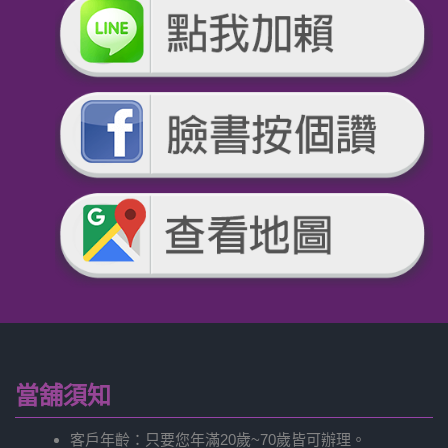
當舖須知
客戶年齡：只要您年滿20歲~70歲皆可辦理。